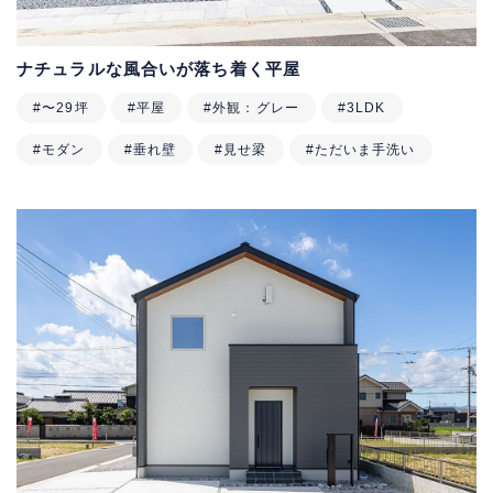
ナチュラルな風合いが落ち着く平屋
#〜29坪
#平屋
#外観：グレー
#3LDK
#モダン
#垂れ壁
#見せ梁
#ただいま手洗い