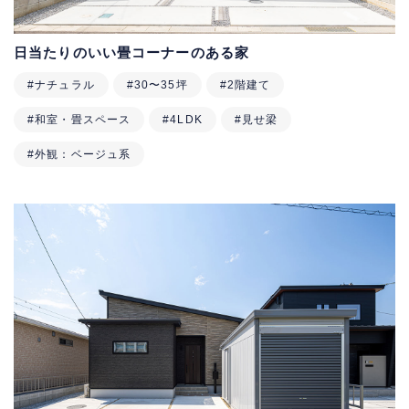
日当たりのいい畳コーナーのある家
#ナチュラル
#30〜35坪
#2階建て
#和室・畳スペース
#4LDK
#見せ梁
#外観：ベージュ系