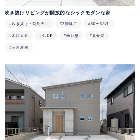
吹き抜けリビングが開放的なシックモダンな家
#吹き抜け・勾配天井
#2階建て
#30〜35坪
#木目天井
#4LDK
#垂れ壁
#見せ梁
#三角屋根