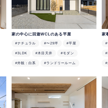
家の中心に回遊WCLのある平屋
家
#ナチュラル
#〜29坪
#平屋
#3LDK
#木目天井
#モダン
#
#外観：白系
#ランドリールーム