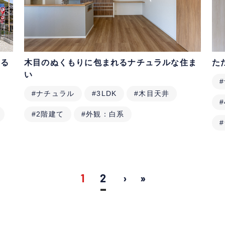
ある
木目のぬくもりに包まれるナチュラルな住ま
た
い
#ナチュラル
#3LDK
#木目天井
#
#2階建て
#外観：白系
1
2
›
»