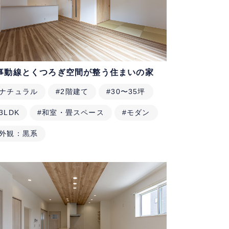
事動線とくつろぎ空間が整う住まいの家
#ナチュラル
#2階建て
#30〜35坪
3LDK
#和室・畳スペース
#モダン
#外観：黒系
来店予約
イベント情報